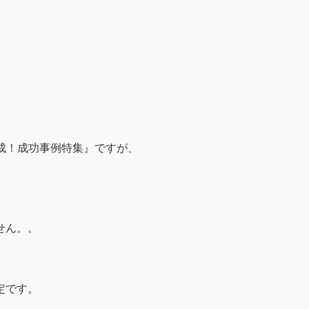
達成！成功事例特集』ですが、
。
せん。。
定です。