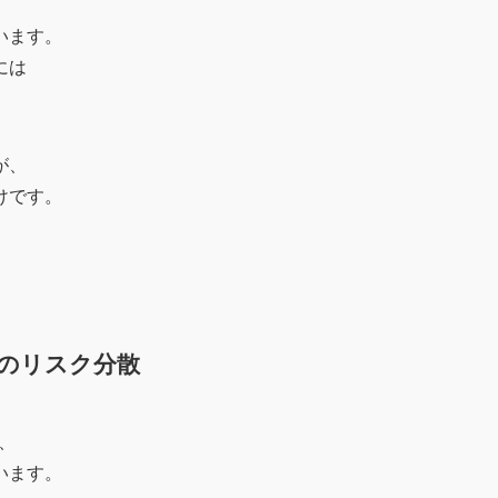
います。
には
が、
けです。
入のリスク分散
、
います。