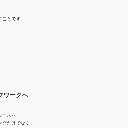
すことです。
。
フワークへ
コースを
ングだけでなく