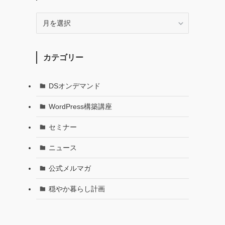
月
別
で
記
カテゴリー
事
を
探
DSオンデマンド
す
WordPress構築講座
セミナー
ニュース
公式メルマガ
穏やか暮らし計画