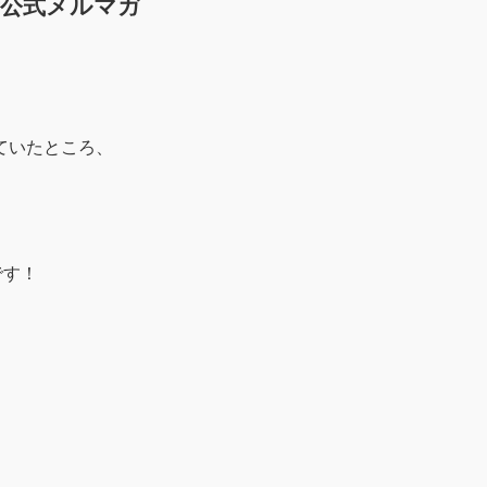
所公式メルマガ
ていたところ、
です！
、
、