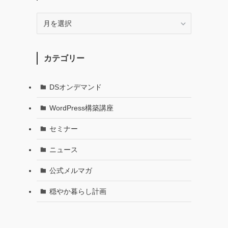
月
別
で
記
カテゴリー
事
を
探
DSオンデマンド
す
WordPress構築講座
セミナー
ニュース
公式メルマガ
穏やか暮らし計画