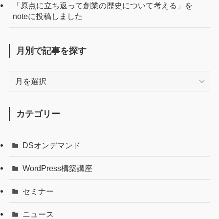
「原点に立ち返って創業の歴史について考える」を
noteに投稿しました
月別で記事を探す
月
別
で
記
カテゴリー
事
を
DSオンデマンド
探
す
WordPress構築講座
セミナー
ニュース