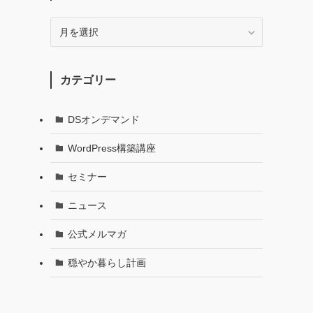
月
別
で
記
カテゴリー
事
を
探
DSオンデマンド
す
WordPress構築講座
セミナー
ニュース
公式メルマガ
穏やか暮らし計画