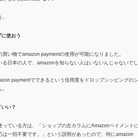
う。
ップに使おう
物でamazon paymentの使用が可能になりました。
る日本の人で、amazonを知らない人はいないんじゃないで
on paymentでできるという信用度をドロップシッピングの
ん。
くていい？
っている方は、「ショップの左カラムにAmazonペイメント
は一切不要です。」という説明があったので、特にamazon