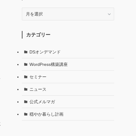
月
別
で
記
カテゴリー
事
を
探
DSオンデマンド
す
し
WordPress構築講座
セミナー
シ
ニュース
公式メルマガ
穏やか暮らし計画
に