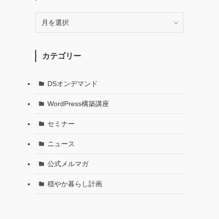
月
別
で
記
カテゴリー
事
を
探
DSオンデマンド
す
WordPress構築講座
セミナー
ニュース
公式メルマガ
穏やか暮らし計画