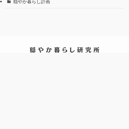
穏やか暮らし計画
ニュース
お問い合わせ
穏やか暮らし研究所につい
サイトマップ
て
特定商取引法
大人のためのアフィリエイ
プライバシーポリシー
ト講座
Webメディアチャレンジ